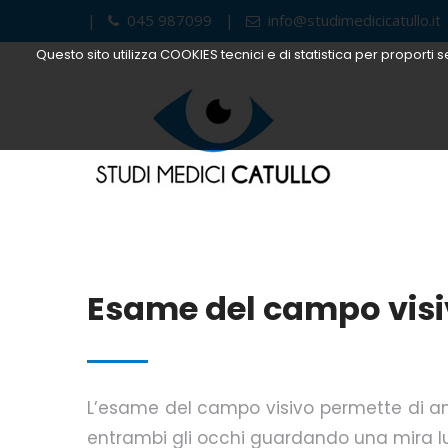
045 987099
info@studimedicicatullo.it
Questo sito utilizza COOKIES tecnici e di statistica per proporti s
Esame del campo vis
L’esame del campo visivo permette di anal
entrambi gli occhi guardando una mira lu