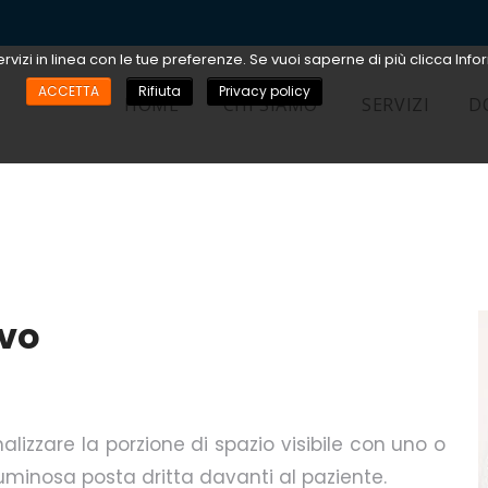
ervizi in linea con le tue preferenze. Se vuoi saperne di più clicca Infor
ACCETTA
Rifiuta
Privacy policy
HOME
CHI SIAMO
SERVIZI
D
ivo
izzare la porzione di spazio visibile con uno o
minosa posta dritta davanti al paziente.