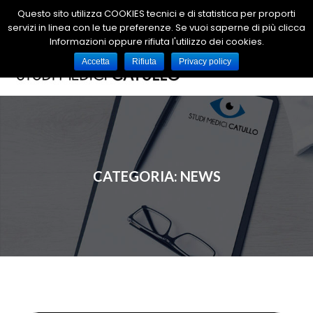
Questo sito utilizza COOKIES tecnici e di statistica per proporti
T
servizi in linea con le tue preferenze. Se vuoi saperne di più clicca
Informazioni oppure rifiuta l'utilizzo dei cookies.
o
g
Accetta
Rifiuta
Privacy policy
g
l
e
n
a
v
CATEGORIA:
NEWS
i
g
a
t
i
o
n