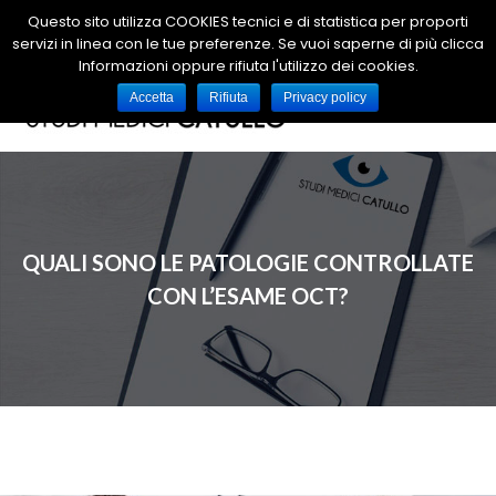
Questo sito utilizza COOKIES tecnici e di statistica per proporti
T
servizi in linea con le tue preferenze. Se vuoi saperne di più clicca
Informazioni oppure rifiuta l'utilizzo dei cookies.
o
g
Accetta
Rifiuta
Privacy policy
g
l
e
n
a
v
QUALI SONO LE PATOLOGIE CONTROLLATE
i
CON L’ESAME OCT?
g
a
t
i
o
n